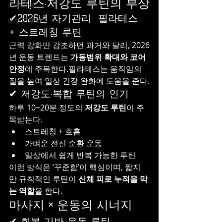
라테스·저강도 루틴의 부상
배추비료
✔2026년 자기관리  필라테스 
배추물관리
+ 스트레칭 루틴
근력 강화만 강조하던 과거와 달리, 2026
년 운동 트렌드는 
가동범위 확대와 코어 
안정
에 주목한다.필라테스는 움직임의 
질을 높여 일상 긴장 완화에 도움을 준다.
✔ 저강도·복합 루틴의 인기
하루 10~20분 정도의 
저강도 루틴
이 주
목받는다.
스트레칭 + 호흡
가벼운 전신 순환 운동
일상에서 쉽게 반복 가능한 루틴
이런 방식은 ‘꾸준함’이 핵심이며, 짧지
만 규칙적인 루틴이 
신체 피로 누적을 막
는 역할
을 한다.
마사지 × 운동의 시너지
✔ 회복 기반 운동 루틴