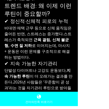
트렌드 배경: 왜 이제 이런 
루틴이 중요할까?
✔ 정신적·신체적 피로의 누적
비대면·재택 근무 등으로 신체 움직임은 
줄어든 반면, 스트레스는 증가했다.스트
레스가 축적되면 
근육 결림, 신체 불균
형, 수면 질 저하
로 이어지는데, 마사지 
+ 운동은 이런 문제를 구조적으로 해결
하는 방법이다.
✔ 지속 가능한 자기관리
단발성 다이어트나 고강도 운동보다,
지
속 가능한 루틴
이 더 오래가는 결과를 만
든다.2026년 사람들은 ‘꾸준함이 곧 성
과’라는 것을 자기관리 루틴으로 받아들
이고 있다.
1인샵
1인샵마사지
1인샵알바
마사지알바
건마의민족 바로가기
마사지구인구직
마사지구인
마사지
건마의민족