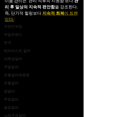
이들 관리는 ‘관리 직후의 시원함’보다 
관
직장인알바
리 후 일상의 지속적 편안함
을 강조한다. 
비키니모델
즉, 단기적 힐링보다 
지속적 회복
이 트렌
비키니
드다.
직장인부업
부업트렌드
한국
테라피스트 알바
대학생알바
주말알바
유흥알바채용중
유흥알바
밤알바
주점알바
술집알바
노래주점알바