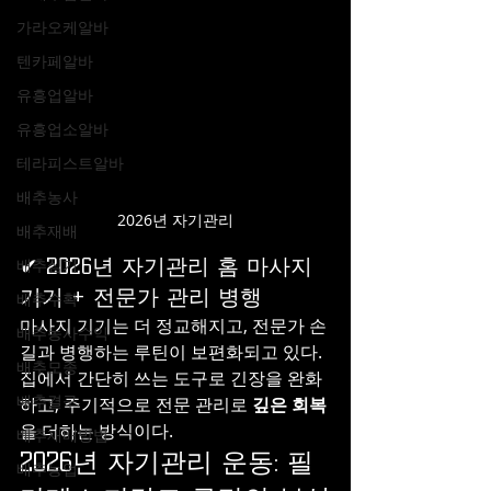
가라오케알바
텐카페알바
유흥업알바
유흥업소알바
테라피스트알바
배추농사
2026년 자기관리
배추재배
✔ 2026년 자기관리 홈 마사지 
배추심기
기기 + 전문가 관리 병행
배추수확
마사지 기기는 더 정교해지고, 전문가 손
배추농사수익
길과 병행하는 루틴이 보편화되고 있다.
배추모종
집에서 간단히 쓰는 도구로 긴장을 완화
배추결구
하고, 주기적으로 전문 관리로 
깊은 회복
을 더하는 방식이다.
배추재배방법
2026년 자기관리 운동: 필
배추농업