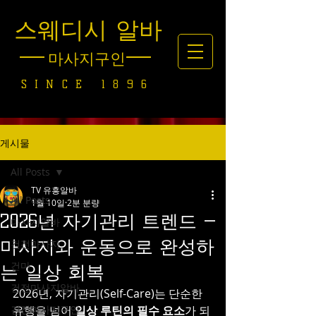
스웨디시 알바
마사지구인
SINCE 1896
게시물
All Posts
TV 유흥알바
All Posts
1월 10일
2분 분량
2026년 자기관리 트렌드 —
마사지알바
마사지와 운동으로 완성하
건전마사지
건마
는 일상 회복
건전마사지알바
2026년, 자기관리(Self-Care)는 단순한 
건전마사지구인
유행을 넘어 
일상 루틴의 필수 요소
가 되