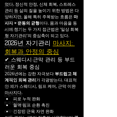
었다. 정신적 안정, 신체 회복, 스트레스 
건마구인
관리 등 삶의 질을 높이기 위한 방법은 다
건마알바
양하지만, 올해 특히 주목받는 흐름은 
마
마사지구인
사지 + 운동의 균형
이다. 몸과 마음을 동
시에 챙기는 두 가지 접근법은 ‘일상 회복
태국마사지
형 자기관리’의 중심축이 되고 있다.
테라피마사지
2026년 자기관리 
마사지: 
스웨디시마사지
회복과 안정의 중심
스웨디시아랍
✔ 스웨디시·근막 관리 등 부드
스웨디시
러운 회복 중심
스웨디시구인
2026년에는 강한 자극보다 
부드럽고 체
스웨디시알바
계적인 회복 관리
가 각광받는다. 대표적
인 예가 스웨디시, 림프 케어, 근막 이완 
마사지
마사지다.
전통마사지
피로 누적 완화
한국전통마사지
혈액·림프 순환 촉진
스웨디시구월동
긴장된 근육 자연 완화