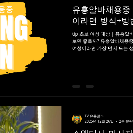
유흥알바채용중 
이라면 방식
tip 초보 여성 대상 | 유흥알바채용중 , 처음이라면
보면 좋을까? 유흥알바채용중
여성이라면 가장 먼저 드는 생
가능한지”, “안전한지”에 대
식 루트가 대부분이었지만, 
하고 선택할 수 있는 구조 로
곳 현재 초보 여성을 대상으로
인구직 사이트 와 모바일 기반
런 곳들은 처음 일하는 사람을 
차를 비교적 상세하게 안내한다.‘
같은 문구가 명확히 표시된 
수 있다. ① 왜 전문 구인사
TV 유흥알바
사이트가 적합한 이유는 조건
2025년 12월 26일
2분 분량