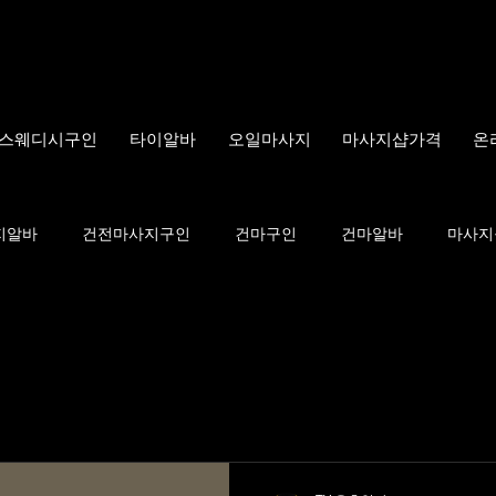
스웨디시구인
타이알바
오일마사지
마사지샵가격
온
지알바
건전마사지구인
건마구인
건마알바
마사지
웨디시
스웨디시구인
스웨디시알바
마사지
전통마
키니모델
비키니
직장인부업
부업트렌드
한국