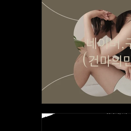
대학생알바
주말알바
유흥알바채용중