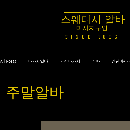
스웨디시 알바
마사지구인
SINCE 1896
All Posts
마사지알바
건전마사지
건마
건전마사
테라피마사지
스웨디시마사지
스웨디시아랍
스
주말알바
한국전통마사지
스웨디시구월동
직장인알바
비