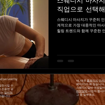
스웨디시 마사지
직업으로 선택해
스웨디시 마사지가 꾸준히 인
계적으로 가장 대중적인 마사지
힐링 트렌드와 함께 꾸준한 인
다. 부드러운 압, 안정적인 관
를 동시에 충족시키기 때문이
통증을 유발하지 않고, 일정
시키는 것이 특징이다. 오일을
을 자연스럽게 도와주며, 장
피로를 완화하는 데 효과적이
적은 사람부터 중장년층까지 
또한 스웨디시는 단순한 피로
nd secured by
네, 태국
홈페이지
마사
안정에 긍정적인 영향을 준다.
페이지)가 꽤 많습니다
발전시킬 수
면서 숙면을 돕는 효과를 체
스웨디시알바
여성알바
서 조용한 공
래방알바
사업자 웹사이
시를
지는
알바의
그 중 일부예요.
가옵니다.