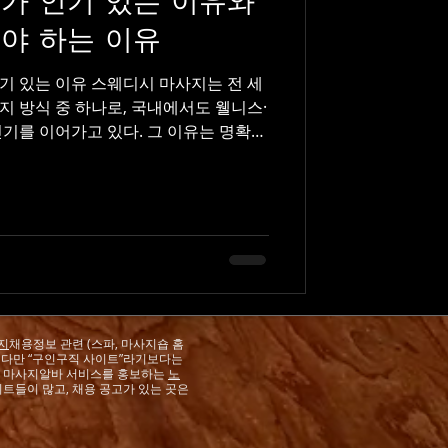
가 인기 있는 이유와
야 하는 이유
기 있는 이유 스웨디시 마사지는 전 세
 방식 중 하나로, 국내에서도 웰니스·
기를 이어가고 있다. 그 이유는 명확하
리 방식, 높은 만족도라는 세 가지 요소
다. 스웨디시 마사지 는 강한 자극이나
한 리듬의 스트로크를 통해 근육을 이완
 사용한 전신 관리로 혈액과 림프 순환
시간 앉아 있거나 반복적인 업무로 쌓인
다. 이러한 특성 덕분에 마사지 경험이
폭넓은 연령대가 부담 없이 선택한다.
 회복을 넘어 스트레스 완화와 심리적
지
채용정보 관련 (스파, 마사지숍 홈
 관리 중 호흡이 안정되고 긴장이 풀리
. 다만 “구인구직 사이트”라기보다는
감하는 경우도 많다. 현대인들이 스웨디
마사지알바 서비스를 홍보하는
노
트들이 많고, 채용 공고가 있는 곳은