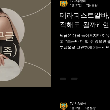
TV 유흥알바
1월 27일
2분 분량
테라피스트알바,
작해도 될까? 현
월급은 매달 들어오지만 여유
고, “조금만 더 벌 수 있으
투잡으로 고민하게 되는 선택
만 쉽게 결정하긴 어렵다.본업
을지,무엇보다 현실적으로 가
라피스트알바 테라피스트알바
고민하는 이유 가장 큰 이유는 
간 근무 가능 주 2~3일 선택
줄 일반적인 시급 알바는 퇴근
알바는 짧은 시간에 수입을 만
론되는 경우가 많다. 유흥알바 ✔ 실제 투잡 기준 수입 (현실 범위)
지역·업소·근무 방식에 따라 차이
TV 유흥알바
원 주 2회 기준: 60만 ~ 100만
1월 6일
2분 분량