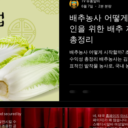
TV 유흥알바
6월 7일
2분 분량
배추농사 어떻게
인을 위한 배추
총정리
배추농사 어떻게 시작할까? 
수익성 총정리 배추농사는 김
표적인 밭작물 농사로, 국내 
배추는 계절별 소비가 뚜렷하
에 안정적인 판로를 확보할 수
사는 단순히 씨앗을 심는 것보다
매우 중요하며, 특히 가을배
크게 달라질 수 있다. 배추농
늘한 기후를 좋아하는 대표적
추와 가을배추로 나누어 재배
nd secured by
네, 태국
홈페이지
마사
페이지)가 꽤 많습니다
면에서 가장 많이 재배된다. 
발전시킬 수
스웨디시알바
여성알바
서 조용한 공
만, 기온 변화에 민감해 실패