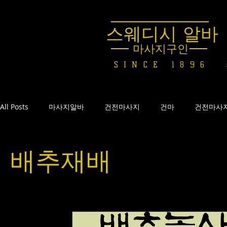
스웨디시 알바
마사지구인
SINCE 1896
All Posts
마사지알바
건전마사지
건마
건전마사
테라피마사지
스웨디시마사지
스웨디시아랍
스
배추재배
한국전통마사지
스웨디시구월동
직장인알바
비