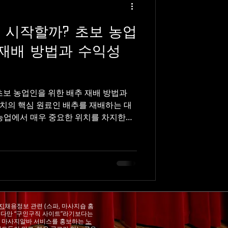
 시작할까? 초보 농업
 재배 방법과 수익성
초보 농업인을 위한 배추 재배 방법과
치의 핵심 원료인 배추를 재배하는 대
농업에서 매우 중요한 위치를 차지한다.
고 특히 김장철 수요가 집중되기 때문
 있는 작물로 평가된다. 하지만 배추농
 기후, 토양, 물 관리, 병해충 관리가
추는 기온 변화에 따라 품질과 수확량이
사 알아보자 배추농사의 특징 배추는 서
인 호냉성 작물이다. 일반적으로 봄배
하며, 특히 가을배추가 생산량과 품질
지
채용정보 관련 (스파, 마사지숍 홈
. 다만 “구인구직 사이트”라기보다는
재배 기간이 비교적 짧고 회전율이 높지
마사지알바 서비스를 홍보하는
노
 확률도 존재하는 작물이다. 배추 재배