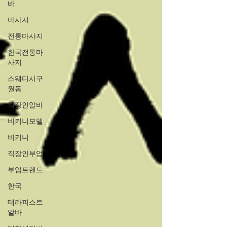
바
마사지
전통마사지
한국전통마
사지
스웨디시구
월동
직장인알바
비키니모델
비키니
직장인부업
부업트렌드
한국
테라피스트
알바