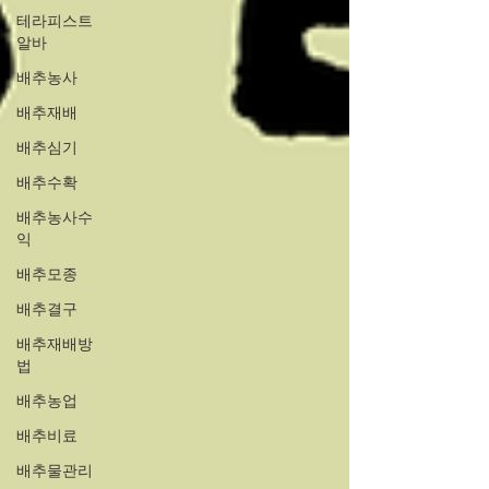
테라피스트
알바
배추농사
배추재배
배추심기
배추수확
배추농사수
익
배추모종
배추결구
배추재배방
법
배추농업
배추비료
배추물관리