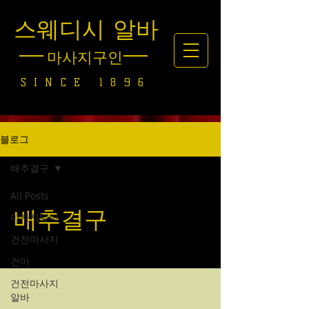
스웨디시 알바
마사지구인
SINCE 1896
블로그
배추결구
All Posts
배추결구
마사지알바
건전마사지
건마
건전마사지
알바