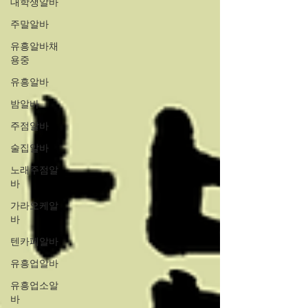
대학생알바
주말알바
유흥알바채
용중
유흥알바
밤알바
주점알바
술집알바
노래주점알
바
가라오케알
바
텐카페알바
유흥업알바
유흥업소알
바